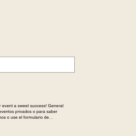
ur event a sweet success! General
eventos privados o para saber
os o use el formulario de
book. ¿Te gustaría trabajar con
il.com Primer nombre Apellido
n contacto en breve.