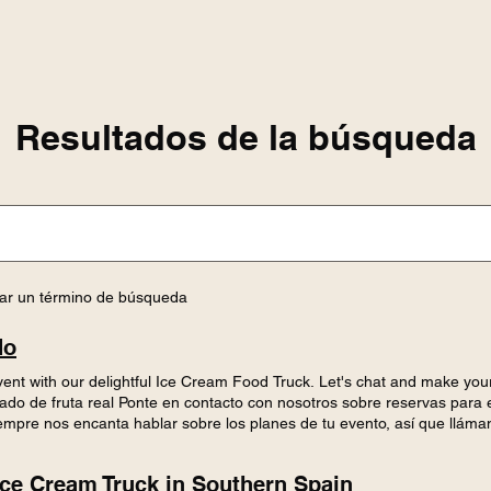
Resultados de la búsqueda
sar un término de búsqueda
do
vent with our delightful Ice Cream Food Truck. Let's chat and make yo
do de fruta real Ponte en contacto con nosotros sobre reservas para 
pre nos encanta hablar sobre los planes de tu evento, así que lláman
n sobre nuestras ubicaciones y horarios, síguenos en Instagram o Face
elado@gmail.com ¡Hablamos! Tel. +34 644 244 660 belado.helado@gma
Ice Cream Truck in Southern Spain
u find us about us? Enviar ¡Gracias por tu mensaje! Nos pondremos e