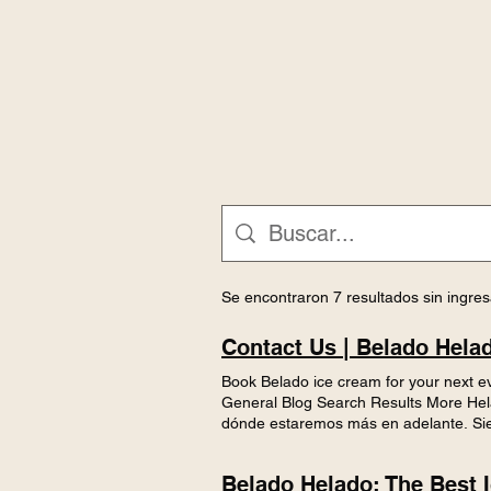
Se encontraron 7 resultados sin ingre
Contact Us | Belado Hela
Book Belado ice cream for your next e
General Blog Search Results More Hela
dónde estaremos más en adelante. Siem
contacto. Para obtener más informació
nosotros? Envíanos tu CV a belado.h
Belado Helado: The Best 
Correo electrónico Mensaje How did yo