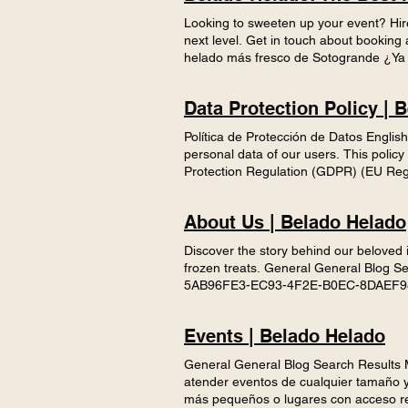
Looking to sweeten up your event? Hire
next level. Get in touch about booking
helado más fresco de Sotogrande ¿Ya 
corporativos, encuentros deportivos o
casa. Sigue nuestro Instagram para co
Data Protection Policy | 
Política de Protección de Datos English
personal data of our users. This polic
Protection Regulation (GDPR) (EU Reg
Data We Collect We collect the followin
Usage data: IP address, location, brow
About Us | Belado Helado
We use your data to: - Manage and res
only if you have given your consent. - 
Discover the story behind our beloved
execution of a contract or pre-contract
frozen treats. General General Blo
obligations. - Legitimate interests, s
5AB96FE3-EC93-4F2E-B0EC-8DAEF9
data, you accept this privacy policy an
036CD9F57013_1_105_c 57CEAC00-
access, rectify, erase, restrict proce
571263DC-F15D-4B0C-BBEA-600F9D68C6
have the right to withdraw consent at 
Events | Belado Helado
interminable, buena comida, buena co
implement appropriate technical and or
tardes de verano. Uno que realmente t
alteration, or destruction. 8. Cookies
General General Blog Search Results M
Inspirándonos en un estilo de helado 
through your browser. For more details,
atender eventos de cualquier tamaño y 
sur de España. Con tres bases a elegir
Economic Area, we ensure appropriate s
más pequeños o lugares con acceso re
sabor inolvidable. Encuéntranos en nue