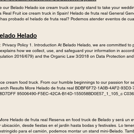
 our Belado Helado ice cream truck or party stand to take your wedding
 a Real Fruit ice cream truck in Spain! Helado de fruta real General Ge
has probado el helado de fruta real? Podemos atender eventos de cua
 cumpleaños. Reserve nuestro camión de helados, puesto de helados, e
nocer los horarios de apertura y las últimas novedades. ¡Póngase en c
Belado Helado
: Privacy Policy 1. Introduction At Belado Helado, we are committed to 
y explains how we collect, use, and safeguard your information in acco
ulation 2016/679) and the Organic Law 3/2018 on Data Protection and
g personal data: - Identification details: name, surname. - Contact inf
sing behavior on our website. - Cookies and similar tracking technolog
pond to your inquiries. - Improve our services and user experience. 
Comply with legal obligations. 4. Legal Basis for Processing Your data 
 ice cream food truck. From our humble beginnings to our passion for s
ual measures with you. - Your consent (e.g., accepting cookies or submit
g Search Results More Helado de fruta real BDBF6F72-1A0B-4AF2-93
uch as enhancing security and user experience. 5. Consent By browsing 
8D7DFF 95006490-F5EC-42CA-B14D-155058BD0E57_1_105_c C036
d the use of cookies as described in our [Cookies Policy]. 6. Your Rights
9335-4F1B-98C9-B461D2CFB0F4_1_105_c 583F1644-C4B3-4B0C-8
ssing, data portability, and oppose the processing by contacting us at 
CA_1_105_c 1/2 Todos hemos escuchado hablar de los veranos idíl
any time and to lodge a complaint with the Spanish Data Protection Ag
mpañía... Sin embargo, había algo que echábamos en falta….un helado
ganizational measures to protect your data against loss, misuse, unaut
e sintiese bien después de comerlo. Somos el verdadero negocio. Hela
 We use cookies to enhance our website's functionality. You can manage 
ore Helado de fruta real Reserva en food truck de Belado y será un 
que se encuentra en los huertos frutales de Nueva Zelanda, queríamos
 see our [Cookies Policy]. 9. International Data Transfers If we transf
ubicación, desde fiestas en el jardín hasta bodas y festivales. Lo ten
; nata, yogur helado y chocolate, que se mezcla junto con la fruta ele
afeguards in accordance with current laws. 10. Contact If you have an
stringido para el camión, podemos montar un stand mini-Belado. Tamb
stro llamativo camión, inspirado en un antiguo Citroen. No somos fácil